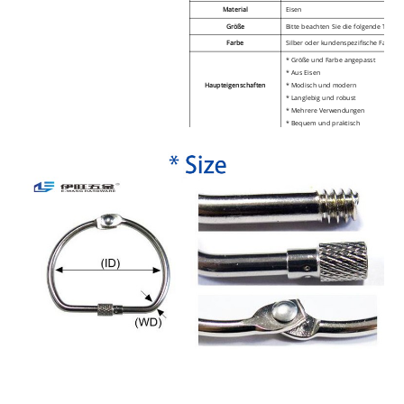
Material
Eisen
Größe
Bitte beachten Sie die folgende Tabell
Farbe
Silber oder kundenspezifische Farben
* Größe und Farbe angepasst
* Aus Eisen
Haupteigenschaften
* Modisch und modern
* Langlebig und robust
* Mehrere Verwendungen
* Bequem und praktisch
* Einfach zu verwenden
MOQ
500 Stück
Verwendungszweck
Geeignet für Schlüsselanhänger, Loseb
usw.
Stil
Mode und Moderne
Lieferzeit
5-7 Tage
Verpackung
Verpackung nach Kundenwunsch
Zahlung
T/T, Western Union, Paypal, Kreditkart
Versandarten
DHL/UPS/Fedex/TNT und so weiter