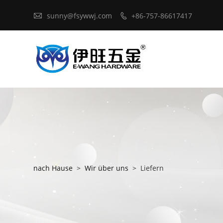

sunny@fsywwj.com
+86-757-86617417

nach Hause
>
Wir über uns
>
Liefern