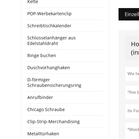
Kette
POP-Werbekartenclip
Einzel
Schreibtischkalender
Schlüsselanhänger aus
Ho
Edelstahldraht
(i
Ringe buchen
Duschvorhanghaken
D-förmiger
Schraubensicherungsring
Anrufbinder
Chicago Schraube
Clip-Strip-Merchandising
Metalltürhaken