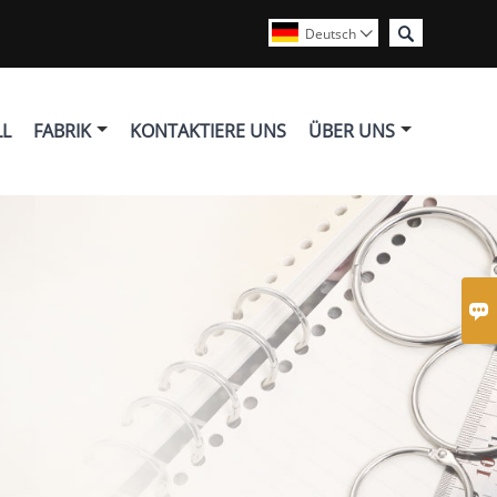

Deutsch

LL
FABRIK
KONTAKTIERE UNS
ÜBER UNS
