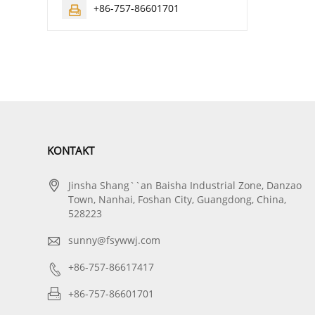
+86-757-86601701

KONTAKT

Jinsha Shang``an Baisha Industrial Zone, Danzao
Town, Nanhai, Foshan City, Guangdong, China,
528223

sunny@fsywwj.com

+86-757-86617417

+86-757-86601701