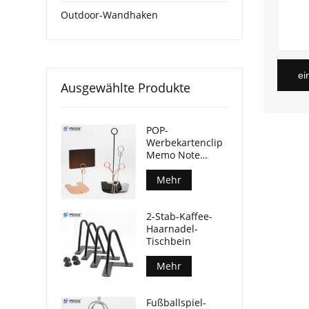
Outdoor-Wandhaken
ei
Ausgewählte Produkte
POP-
Werbekartenclip
Memo Note
Fotoständer
Mehr
2-Stab-Kaffee-
Haarnadel-
Tischbein
Mehr
Fußballspiel-