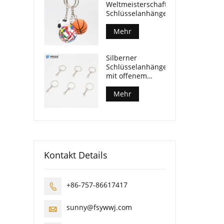
Weltmeisterschaft
Schlüsselanhänger
Mehr
Silberner
Schlüsselanhänger
mit offenem
Biegering
Mehr
Kontakt Details
+86-757-86617417

sunny@fsywwj.com
