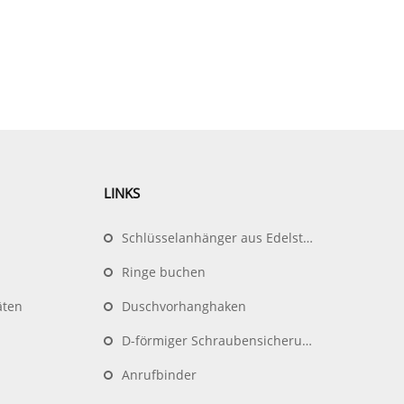
LINKS
Schlüsselanhänger aus Edelstahldraht
Ringe buchen
äten
Duschvorhanghaken
D-förmiger Schraubensicherungsring
Anrufbinder