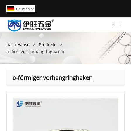
Deutsch

Togg
nach Hause
>
Produkte
>
o-förmiger vorhangringhaken
o-förmiger vorhangringhaken