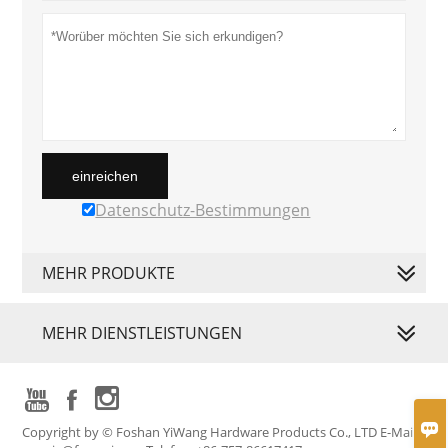
einreichen
Datenschutz-Bestimmungen
MEHR PRODUKTE
MEHR DIENSTLEISTUNGEN




Copyright by © Foshan YiWang Hardware Products Co., LTD E-Mail: