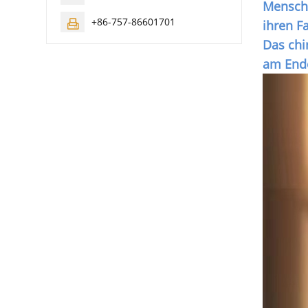
Mensche
+86-757-86601701
ihren F

Das chi
am Ende