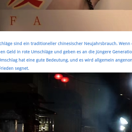
hläge sind ein traditioneller chinesischer Neujahrsbrauch. Wenn d
en Geld in rote Umschläge und geben es an die jüngere Generati
Umschlag hat eine gute Bedeutung, und es wird allgemein angenom
rieden segnet.