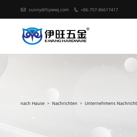

sunny@fsywwj.com
+86-757-86617417

nach Hause
>
Nachrichten
>
Unternehmens Nachrich