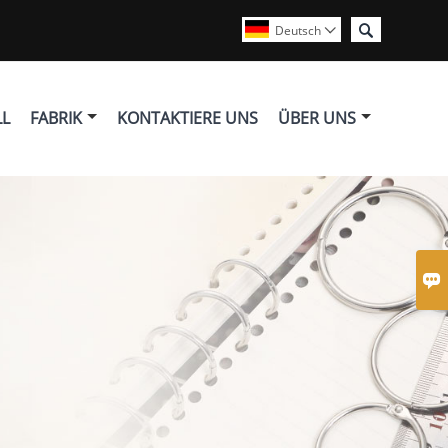

Deutsch

LL
FABRIK
KONTAKTIERE UNS
ÜBER UNS
