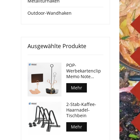
Metalltürhaken
Outdoor-Wandhaken
Ausgewählte Produkte
POP-
Werbekartenclip
Memo Note
Fotoständer
Mehr
2-Stab-Kaffee-
Haarnadel-
Tischbein
Mehr