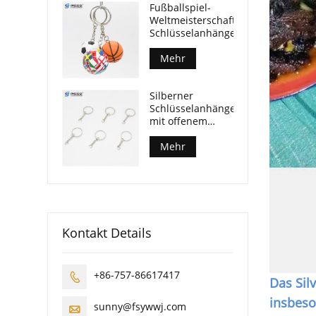
Fußballspiel-
Weltmeisterschaft
Schlüsselanhänger
Mehr
Silberner
Schlüsselanhänger
mit offenem
Biegering
Mehr
Kontakt Details
+86-757-86617417

Das Sil
insbeso
sunny@fsywwj.com
